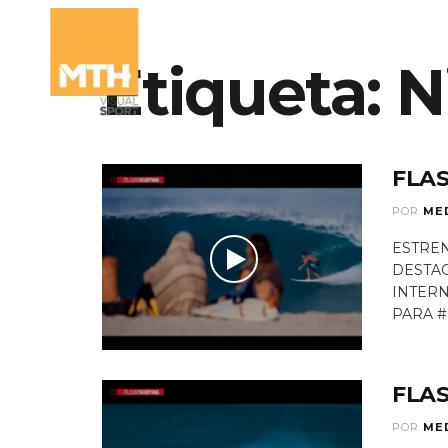
Etiqueta:
QUIÉN
N
FLAS
POR
ME
ESTREN
DESTAC
INTER
PARA #
FLAS
POR
ME